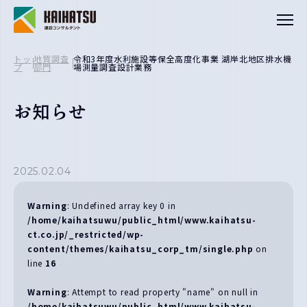
トッ
地質調査
令和3年度水利施設等保全高度化事業 湖岸北地区排水機
プ
部門
場測量調査設計業務
建設コンサルタント
お知らせ
設計部門
地質調査部門
測量部門
2025.02.04
補償コンサルタント部門
環境アセスメント部門
Warning
: Undefined array key 0 in
/home/kaihatsuwu/public_html/www.kaihatsu-
ct.co.jp/_restricted/wp-
会社概要
content/themes/kaihatsu_corp_tm/single.php
on
line
16
事業所一覧
保有資格
Warning
: Attempt to read property "name" on null in
健康経営
/home/kaihatsuwu/public_html/www.kaihatsu-