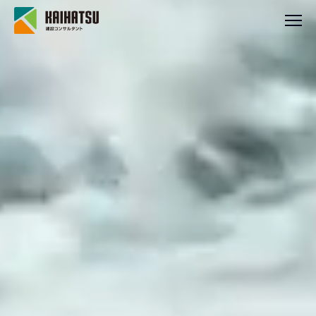
建設コンサルタント
設計部門
地質調査部門
測量部門
補償コンサルタント部門
環境アセスメント部門
会社概要
事業所一覧
保有資格
健康経営