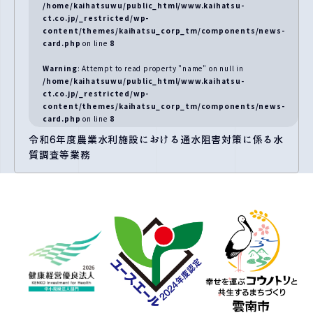
/home/kaihatsuwu/public_html/www.kaihatsu-
ct.co.jp/_restricted/wp-
content/themes/kaihatsu_corp_tm/components/news-
card.php
on line
8
Warning
: Attempt to read property "name" on null in
/home/kaihatsuwu/public_html/www.kaihatsu-
ct.co.jp/_restricted/wp-
content/themes/kaihatsu_corp_tm/components/news-
card.php
on line
8
令和6年度農業水利施設における通水阻害対策に係る水
質調査等業務