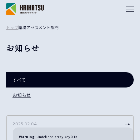
トップ
環境アセスメント部門
建設コンサルタント
お知らせ
設計部門
地質調査部門
測量部門
補償コンサルタント部門
すべて
環境アセスメント部門
お知らせ
会社概要
事業所一覧
2025.02.04
保有資格
Warning
: Undefined array key 0 in
健康経営